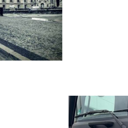
SCHENK Spezialtransporte GmbH ist
Familienunternehmen, das sich se
Schenk, auf Gabelstapler- und Mas
spezialisiert hat. Wir sind stolz d
maßgeschneiderte Lösungen anzubie
Erfahrung garantieren wir Ihnen z
Ihrer Transport-und Logistikaufgab