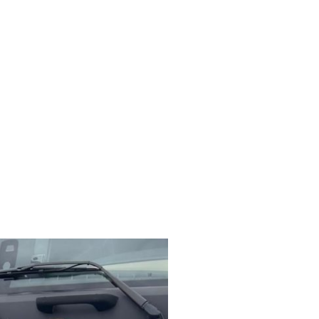
 ein traditionsreiches
it der Gründung 1965 von Eberhard
chinentransporte per Tieflader
arauf, unseren Kunden professionelle und
ten. Mit unserer langfristigen
uverlässige und termintreue Umsetzung
en.