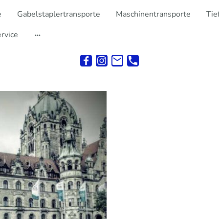
e
Gabelstaplertransporte
Maschinentransporte
Tie
rvice
Traditionsrei
Unternehmen